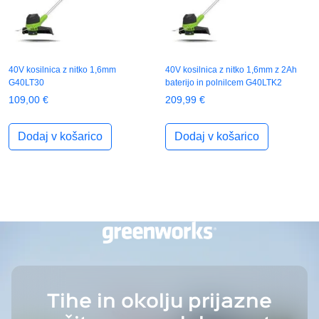
40V kosilnica z nitko 1,6mm
40V kosilnica z nitko 1,6mm z 2Ah
G40LT30
baterijo in polnilcem G40LTK2
109,00
€
209,99
€
Dodaj v košarico
Dodaj v košarico
Tihe in okolju prijazne