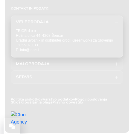
KONTAKT IN PODATKI
VELEPRODAJA
TRIOR d.o.o
Rožna ulica 44, 4208 Šenčur
Uradni uvoznik in distributer orodij Greenworks za Slovenijo
T: 05/90-11331
E: info@trior.si
MALOPRODAJA
T: 04/292-7727
E: prodaja@akucenter.eu
SERVIS
Akucenter Uroš Perčič s.p.
T: 04 292 7727
Rožna ulica 44
E: servis@akucenter.eu
4208 Šenčur
Politika piškotkov
Varstvo podatkov
Pogoji poslovanja
Stroški pošiljanja blaga
Pravno obvestilo