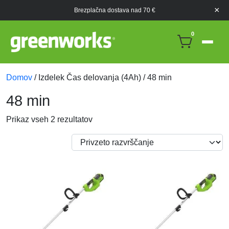
×
Brezplačna dostava nad 70 €
0
Domov
/ Izdelek Čas delovanja (4Ah) / 48 min
48 min
Prikaz vseh 2 rezultatov