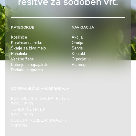
rešitve
za sodoben vrt.
KATEGORIJE
NAVIGACIJA
Kosilnice
Akcija
Kosilnice na nitko
Orodja
Škarje za živo mejo
Servis
Puhalniki
Kontakt
Verižne žage
O podjetju
Baterije in napajalniki
Partnerji
Dodatki in oprema
ODPIRALNI ČAS MALOPRODAJA
PONEDELJEK, SREDA, PETEK
7:00 – 15:00
TOREK, ČETRTEK
9:00 – 17:00
SOBOTA, NEDELJA, PRAZNIKI
ZAPRTO