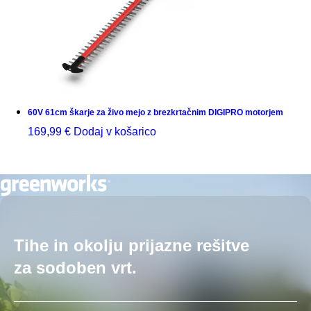
60V 61cm škarje za živo mejo z brezkrtačnim DIGIPRO motorjem
169,99
€
Dodaj v košarico
Tihe in okolju prijazne rešitve
za sodoben vrt.