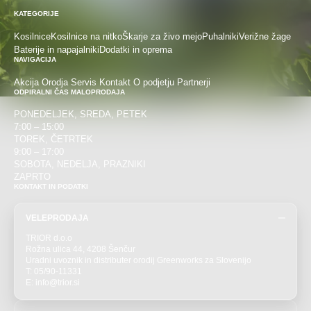
KATEGORIJE
Kosilnice
Kosilnice na nitko
Škarje za živo mejo
Puhalniki
Verižne žage
Baterije in napajalniki
Dodatki in oprema
NAVIGACIJA
Akcija
Orodja
Servis
Kontakt
O podjetju
Partnerji
ODPIRALNI ČAS MALOPRODAJA
PONEDELJEK, SREDA, PETEK
7:00 – 15:00
TOREK, ČETRTEK
9:00 – 17:00
SOBOTA, NEDELJA, PRAZNIKI
ZAPRTO
KONTAKT IN PODATKI
VELEPRODAJA
TRIOR d.o.o
Rožna ulica 44, 4208 Šenčur
Uradni uvoznik in distributer orodij Greenworks za Slovenijo
T: 05/90-11331
E: info@trior.si