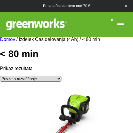
×
Brezplačna dostava nad 70 €
0
Domov
/ Izdelek Čas delovanja (4Ah) / < 80 min
< 80 min
Prikaz rezultata