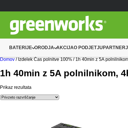
BATERIJE
ORODJA
AKCIJA
O PODJETJU
PARTNERJ
Domov
/ Izdelek Čas polnitve 100% / 1h 40min z 5A polnilnikom
1h 40min z 5A polnilnikom, 4
Prikaz rezultata