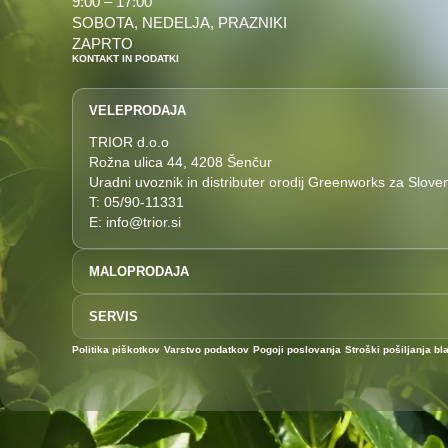
9:00 – 17:00
SOBOTA, NEDELJA, PRAZNIKI
ZAPRTO
KONTAKT IN PODATKI
VELEPRODAJA
TRIOR d.o.o
Rožna ulica 44, 4208 Šenčur
Uradni uvoznik in distributer orodij Greenworks za Sloven
T: 05/90-11331
E: info@trior.si
MALOPRODAJA
T: 04/292-7727
SERVIS
E: prodaja@akucenter.eu
Akucenter Uroš Perčič s.p.
T: 04 292 7727
Politika piškotkov
Varstvo podatkov
Pogoji poslovanja
Stroški pošiljanja bl
Rožna ulica 44
E: servis@akucenter.eu
4208 Šenčur