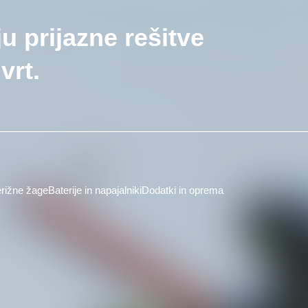
ju prijazne rešitve
vrt.
rižne žage
Baterije in napajalniki
Dodatki in oprema