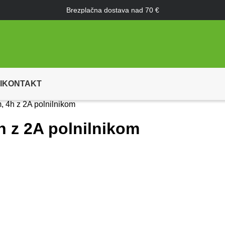
Brezplačna dostava nad 70 €
I
KONTAKT
, 4h z 2A polnilnikom
h z 2A polnilnikom