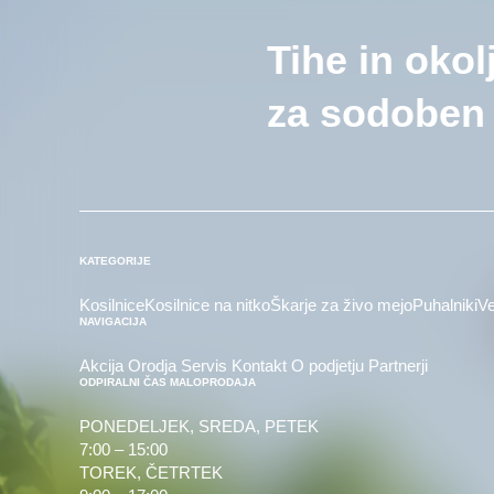
Tihe in okol
za sodoben 
KATEGORIJE
Kosilnice
Kosilnice na nitko
Škarje za živo mejo
Puhalniki
Ve
NAVIGACIJA
Akcija
Orodja
Servis
Kontakt
O podjetju
Partnerji
ODPIRALNI ČAS MALOPRODAJA
PONEDELJEK, SREDA, PETEK
7:00 – 15:00
TOREK, ČETRTEK