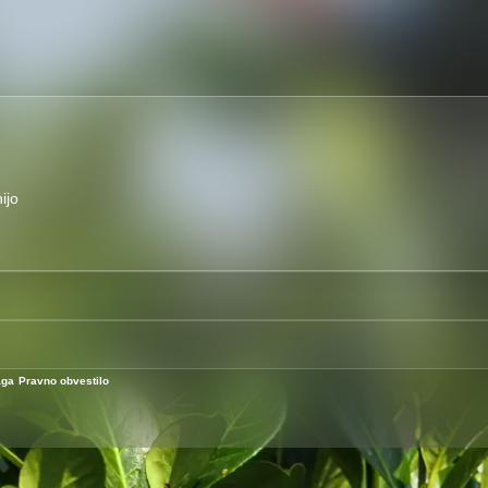
ijo
aga
Pravno obvestilo