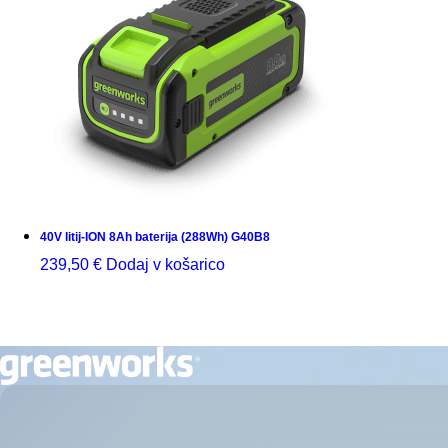
40V litij-ION 8Ah baterija (288Wh) G40B8
239,50
€
Dodaj v košarico