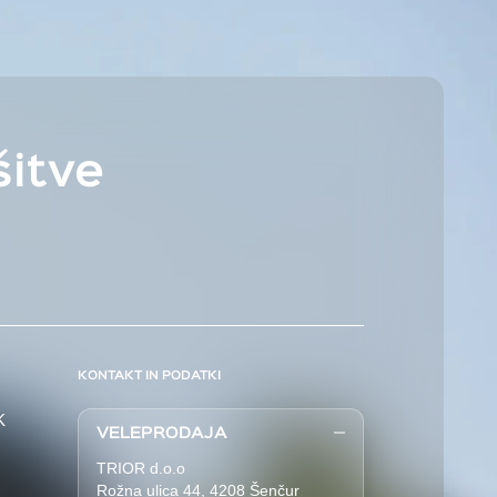
šitve
KONTAKT IN PODATKI
K
VELEPRODAJA
TRIOR d.o.o
Rožna ulica 44, 4208 Šenčur