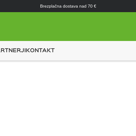
Brezplačna dostava nad 70 €
RTNERJI
KONTAKT