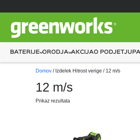
BATERIJE
ORODJA
AKCIJA
O PODJETJU
PA
Domov
/ Izdelek Hitrost verige / 12 m/s
12 m/s
Prikaz rezultata