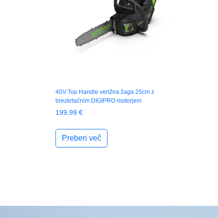
40V Top Handle verižna žaga 25cm z
brezkrtačnim DIGIPRO motorjem
199,99
€
Preberi več