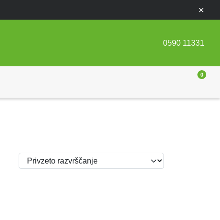
×
0590 11331
0