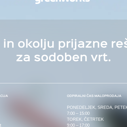
 in okolju prijazne re
za sodoben vrt.
CIJA
ODPIRALNI ČAS MALOPRODAJA
PONEDELJEK, SREDA, PETE
7:00 – 15:00
TOREK, ČETRTEK
t
9:00 – 17:00