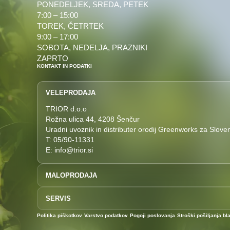
PONEDELJEK, SREDA, PETEK
7:00 – 15:00
TOREK, ČETRTEK
9:00 – 17:00
SOBOTA, NEDELJA, PRAZNIKI
ZAPRTO
KONTAKT IN PODATKI
VELEPRODAJA
TRIOR d.o.o
Rožna ulica 44, 4208 Šenčur
Uradni uvoznik in distributer orodij Greenworks za Sloven
T: 05/90-11331
E: info@trior.si
MALOPRODAJA
T: 04/292-7727
SERVIS
E: prodaja@akucenter.eu
Akucenter Uroš Perčič s.p.
T: 04 292 7727
Politika piškotkov
Varstvo podatkov
Pogoji poslovanja
Stroški pošiljanja bl
Rožna ulica 44
E: servis@akucenter.eu