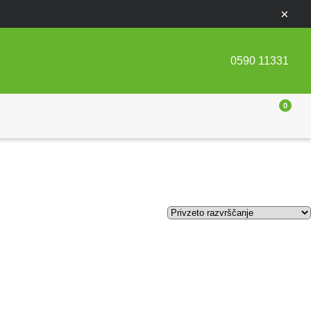
×
0590 11331
0