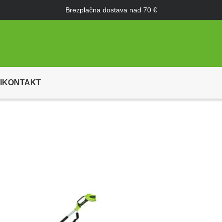
Brezplačna dostava nad 70 €
I
KONTAKT