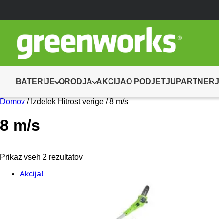
BATERIJE
ORODJA
AKCIJA
O PODJETJU
PARTNERJ
Domov
/ Izdelek Hitrost verige / 8 m/s
8 m/s
Prikaz vseh 2 rezultatov
Akcija!