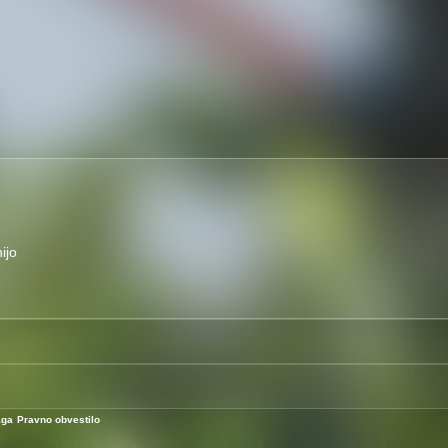
ijo
aga
Pravno obvestilo