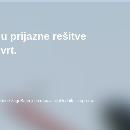
ju prijazne rešitve
vrt.
rižne žage
Baterije in napajalniki
Dodatki in oprema