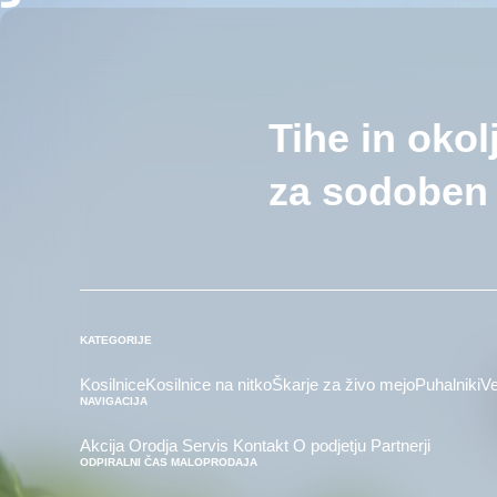
Tihe in okol
za sodoben 
KATEGORIJE
Kosilnice
Kosilnice na nitko
Škarje za živo mejo
Puhalniki
Ve
NAVIGACIJA
Akcija
Orodja
Servis
Kontakt
O podjetju
Partnerji
ODPIRALNI ČAS MALOPRODAJA