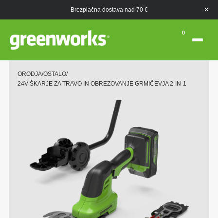
×
Brezplačna dostava nad 70 €
0
ORODJA
/
OSTALO
/
24V ŠKARJE ZA TRAVO IN OBREZOVANJE GRMIČEVJA 2-IN-1