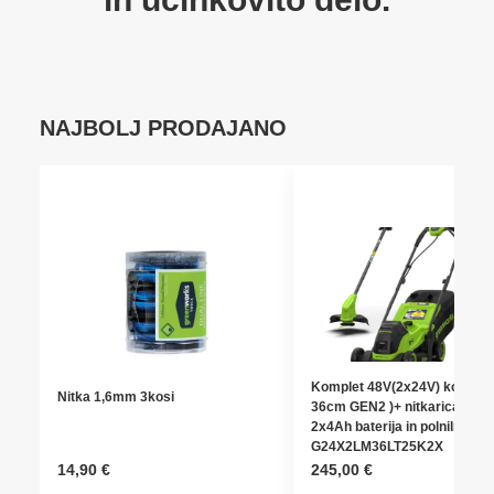
NAJBOLJ PRODAJANO
Komplet 48V(2x24V) kosilnic
Nitka 1,6mm 3kosi
36cm GEN2 )+ nitkarica 25c
2x4Ah baterija in polnilnik
G24X2LM36LT25K2X
14,90
€
245,00
€