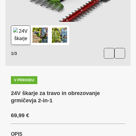
1
/
3
V PRIHODU
24V škarje za travo in obrezovanje
grmičevja 2-in-1
69,99
€
OPIS