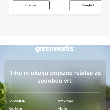
Pregled
Pregled
Tihe in okolju prijazne rešitve
za
sodoben vrt.
KATEGORIJE
NAVIGACIJA
Kosilnice
Akcija