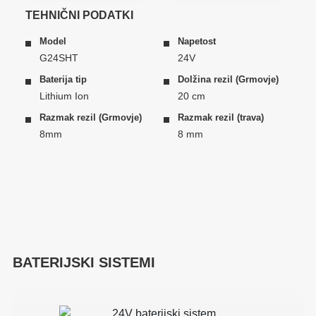
TEHNIČNI PODATKI
Model
Napetost
G24SHT
24V
Baterija tip
Dolžina rezil (Grmovje)
Lithium Ion
20 cm
Razmak rezil (Grmovje)
Razmak rezil (trava)
8mm
8 mm
BATERIJSKI SISTEMI