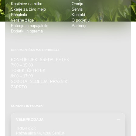
Kosilnice na nitko
Orodja
Škarje za živo mejo
Servis
Puhalniki
Kontakt
Verižne žage
O podjetju
Baterije in napajalniki
Partnerji
Dodatki in oprema
ODPIRALNI ČAS MALOPRODAJA
PONEDELJEK, SREDA, PETEK
7:00 – 15:00
TOREK, ČETRTEK
9:00 – 17:00
SOBOTA, NEDELJA, PRAZNIKI
ZAPRTO
KONTAKT IN PODATKI
VELEPRODAJA
TRIOR d.o.o
Rožna ulica 44, 4208 Šenčur