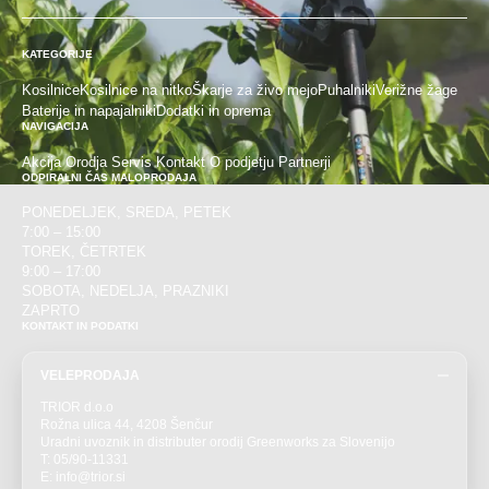
KATEGORIJE
Kosilnice
Kosilnice na nitko
Škarje za živo mejo
Puhalniki
Verižne žage
Baterije in napajalniki
Dodatki in oprema
NAVIGACIJA
Akcija
Orodja
Servis
Kontakt
O podjetju
Partnerji
ODPIRALNI ČAS MALOPRODAJA
PONEDELJEK, SREDA, PETEK
7:00 – 15:00
TOREK, ČETRTEK
9:00 – 17:00
SOBOTA, NEDELJA, PRAZNIKI
ZAPRTO
KONTAKT IN PODATKI
VELEPRODAJA
TRIOR d.o.o
Rožna ulica 44, 4208 Šenčur
Uradni uvoznik in distributer orodij Greenworks za Slovenijo
T: 05/90-11331
E: info@trior.si