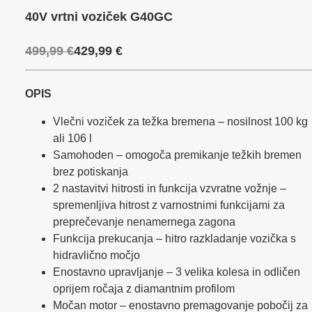
pogonsko ročico na želeno hitrost pri prevozu predmetov po vrtu.
40V vrtni voziček G40GC
Za enostavno razkladanje ima voziček vzmetno prekucno ročico,
ki omogoča hitro praznjenje tovora z minimalnim naporom.
Manevriranje zagotavlja veliko zadnje kolo, zaradi česar je teža
499,99
€
429,99
€
tovora razporejena čez pogonska kolesa pa voziček ponuja
izjemen oprijem v večini pogojev. Ponuja popolno udobje, brez
bencinskih ali električnih kablov. Namesto tega preprosto vstavite
OPIS
napredno 40V baterijo in pripravljeni ste za prevoz. Kot del
Vlečni voziček za težka bremena – nosilnost 100 kg
družine Greenworks 40V se baterija lahko uporablja v različnih
ali 106 l
orodjih, od kosilnic, obrezovalnikov trave, puhalnikov/sesalnikov
in celo motornih žag.
Samohoden – omogoča premikanje težkih bremen
brez potiskanja
2 nastavitvi hitrosti in funkcija vzvratne vožnje –
spremenljiva hitrost z varnostnimi funkcijami za
preprečevanje nenamernega zagona
Funkcija prekucanja – hitro razkladanje vozička s
hidravlično močjo
Enostavno upravljanje – 3 velika kolesa in odličen
oprijem ročaja z diamantnim profilom
Močan motor – enostavno premagovanje pobočij za