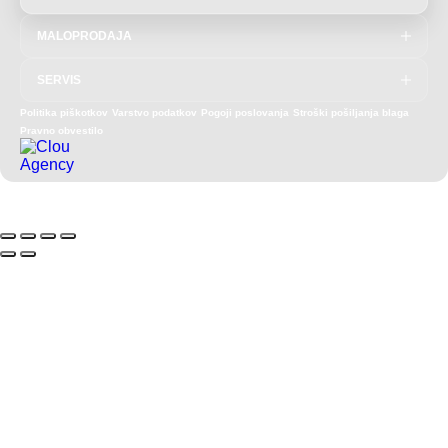
MALOPRODAJA
T: 04/292-7727
SERVIS
E: prodaja@akucenter.eu
Akucenter Uroš Perčič s.p.
T: 04 292 7727
Rožna ulica 44
Politika piškotkov
Varstvo podatkov
Pogoji poslovanja
Stroški pošiljanja blaga
E: servis@akucenter.eu
4208 Šenčur
Pravno obvestilo