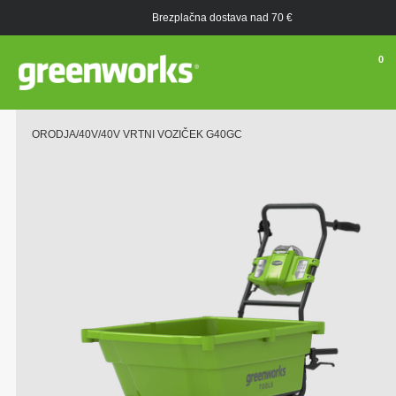
Brezplačna dostava nad 70 €
0
ORODJA
/
40V
/
40V VRTNI VOZIČEK G40GC