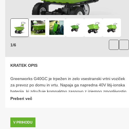
1
/
6
KRATEK OPIS
Greenworks G40GC je trpežen in zelo vsestranski vrtni voziček
za prevoz po domu in vrtu. Napaja ga napredna 40V litij-ionska
baterija, ki združuje kompaktno zasnovo z izjemno zmogljivostjo.
Kot del družine 40V se baterija lahko uporablja v katerem koli
Preberi več
drugem orodju, kar ponuja popolno prilagodljivost in udobje. Z
največjo nosilnostjo 100 kg je prevoz orodja, vrtnih odpadkov,
kamenja in še veliko več po vrtu še nikoli lažji. Z nastavljivo
V PRIHODU
hitrostjo s pogonom naprej in nazaj preprosto premaknite