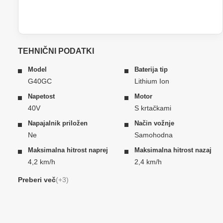
TEHNIČNI PODATKI
Model
Baterija tip
G40GC
Lithium Ion
Napetost
Motor
40V
S krtačkami
Napajalnik priložen
Način vožnje
Ne
Samohodna
Maksimalna hitrost naprej
Maksimalna hitrost nazaj
4,2 km/h
2,4 km/h
Maksimalni tovor
Čas delovanja (2Ah)
Preberi več
(+3)
100 kg
20 min
Čas delovanja (4Ah)
40 min