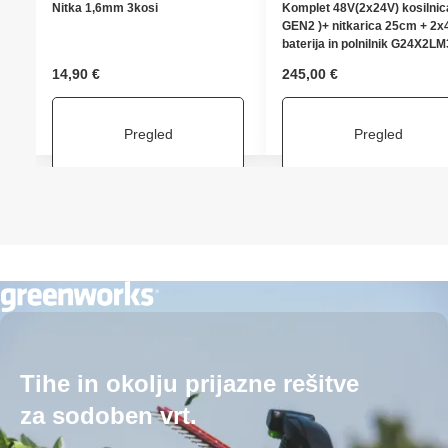
Nitka 1,6mm 3kosi
Komplet 48V(2x24V) kosilni
GEN2 )+ nitkarica 25cm + 2
baterija in polnilnik G24X2
14,90
€
245,00
€
Pregled
Pregled
Tihe in okolju prijazne rešitve
za sodoben vrt.