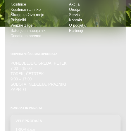
Kosilnice
Akcija
Kosilnice na nitko
Orodja
Škarje za živo mejo
Servis
Puhalniki
Kontakt
Verižne žage
O podjetju
Baterije in napajalniki
Partnerji
Dodatki in oprema
ODPIRALNI ČAS MALOPRODAJA
PONEDELJEK, SREDA, PETEK
7:00 – 15:00
TOREK, ČETRTEK
9:00 – 17:00
SOBOTA, NEDELJA, PRAZNIKI
ZAPRTO
KONTAKT IN PODATKI
VELEPRODAJA
TRIOR d.o.o