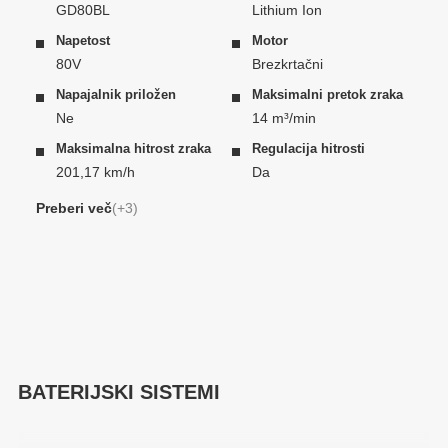
GD80BL
Lithium Ion
Napetost
Motor
80V
Brezkrtačni
Napajalnik priložen
Maksimalni pretok zraka
Ne
14 m³/min
Maksimalna hitrost zraka
Regulacija hitrosti
201,17 km/h
Da
“Turbo” funkcija
Čas delovanja (4Ah)
Preberi več
(+3)
Ne
26 min
Teža brez baterije
2,5 kg
BATERIJSKI SISTEMI