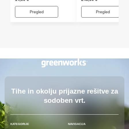
Pregled
Pregled
Tihe in okolju prijazne rešitve
za
sodoben vrt.
KATEGORIJE
NAVIGACIJA