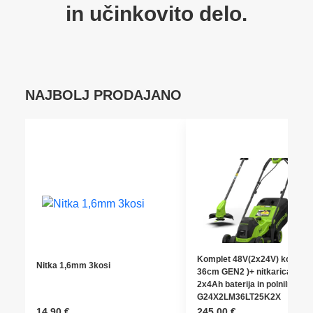
in učinkovito delo.
NAJBOLJ PRODAJANO
Komplet 48V(2x24V) kosilnic
Nitka 1,6mm 3kosi
36cm GEN2 )+ nitkarica 25c
2x4Ah baterija in polnilnik
G24X2LM36LT25K2X
14,90
€
245,00
€