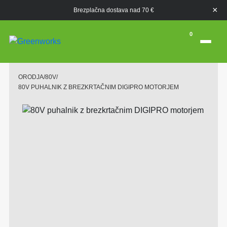
×
Brezplačna dostava nad 70 €
0
ORODJA
/
80V
/
80V PUHALNIK Z BREZKRTAČNIM DIGIPRO MOTORJEM