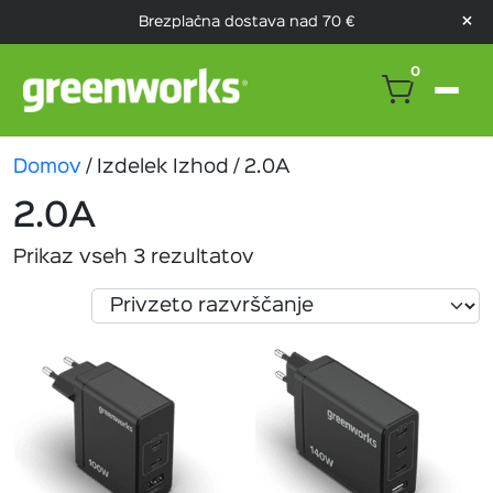
×
Brezplačna dostava nad 70 €
0
Domov
/ Izdelek Izhod / 2.0A
2.0A
Prikaz vseh 3 rezultatov