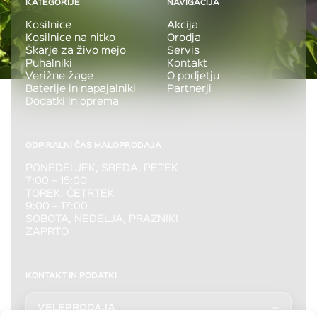
KATEGORIJE
NAVIGACIJA
Kosilnice
Akcija
Kosilnice na nitko
Orodja
Škarje za živo mejo
Servis
Puhalniki
Kontakt
Verižne žage
O podjetju
Baterije in napajalniki
Partnerji
Dodatki in oprema
ODPIRALNI ČAS MALOPRODAJA
PONEDELJEK, SREDA, PETEK
7:00 – 15:00
TOREK, ČETRTEK
9:00 – 17:00
SOBOTA, NEDELJA, PRAZNIKI
ZAPRTO
KONTAKT IN PODATKI
VELEPRODAJA