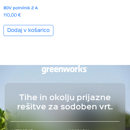
80V polnilnik 2 A
110,00
€
Dodaj v košarico
Tihe in okolju prijazne
rešitve
za sodoben vrt.