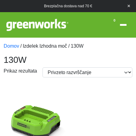
×
Brezplačna dostava nad 70 €
0
Domov
/ Izdelek Izhodna moč / 130W
130W
Prikaz rezultata