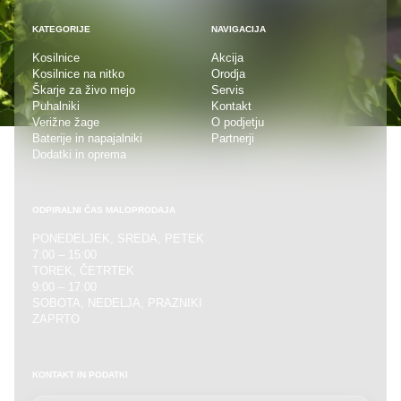
KATEGORIJE
NAVIGACIJA
Kosilnice
Akcija
Kosilnice na nitko
Orodja
Škarje za živo mejo
Servis
Puhalniki
Kontakt
Verižne žage
O podjetju
Baterije in napajalniki
Partnerji
Dodatki in oprema
ODPIRALNI ČAS MALOPRODAJA
PONEDELJEK, SREDA, PETEK
7:00 – 15:00
TOREK, ČETRTEK
9:00 – 17:00
SOBOTA, NEDELJA, PRAZNIKI
ZAPRTO
KONTAKT IN PODATKI