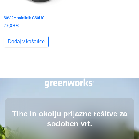
60V 2A polnilnik G60UC
79,99
€
Dodaj v košarico
Tihe in okolju prijazne rešitve
za
sodoben vrt.