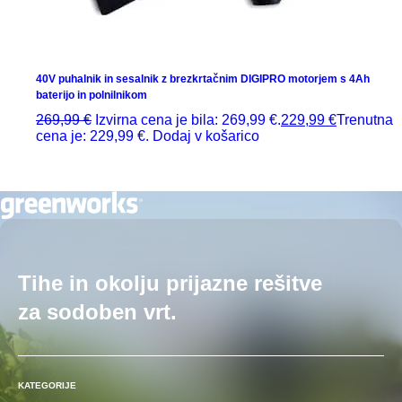
40V puhalnik in sesalnik z brezkrtačnim DIGIPRO motorjem s 4Ah
baterijo in polnilnikom
269,99
€
Izvirna cena je bila: 269,99 €.
229,99
€
Trenutna
cena je: 229,99 €.
Dodaj v košarico
Tihe in okolju prijazne rešitve
za sodoben vrt.
KATEGORIJE