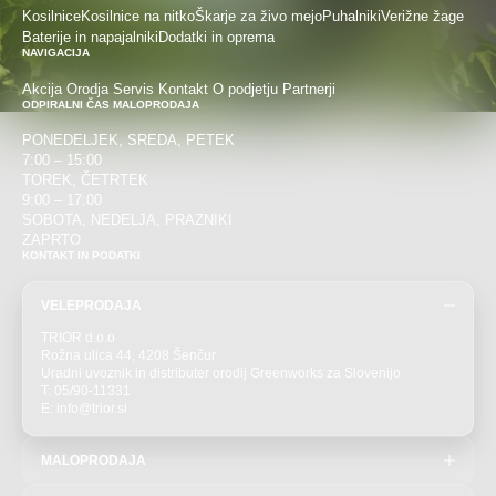
Kosilnice
Kosilnice na nitko
Škarje za živo mejo
Puhalniki
Verižne žage
Baterije in napajalniki
Dodatki in oprema
NAVIGACIJA
Akcija
Orodja
Servis
Kontakt
O podjetju
Partnerji
ODPIRALNI ČAS MALOPRODAJA
PONEDELJEK, SREDA, PETEK
7:00 – 15:00
TOREK, ČETRTEK
9:00 – 17:00
SOBOTA, NEDELJA, PRAZNIKI
ZAPRTO
KONTAKT IN PODATKI
VELEPRODAJA
TRIOR d.o.o
Rožna ulica 44, 4208 Šenčur
Uradni uvoznik in distributer orodij Greenworks za Slovenijo
T: 05/90-11331
E: info@trior.si
MALOPRODAJA
T: 04/292-7727