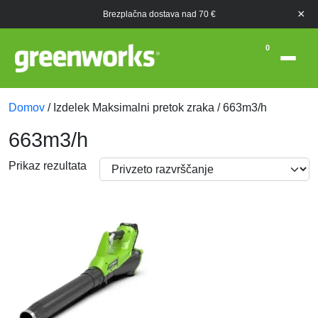
×
Brezplačna dostava nad 70 €
0
Domov
/ Izdelek Maksimalni pretok zraka / 663m3/h
663m3/h
Prikaz rezultata