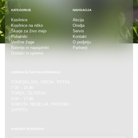
KATEGORIJE
NAVIGACIJA
Kosilnice
Akcija
Kosilnice na nitko
Orodja
Škarje za živo mejo
Servis
Puhalniki
Kontakt
Verižne žage
O podjetju
Baterije in napajalniki
Partnerji
Dodatki in oprema
ODPIRALNI ČAS MALOPRODAJA
PONEDELJEK, SREDA, PETEK
7:00 – 15:00
TOREK, ČETRTEK
9:00 – 17:00
SOBOTA, NEDELJA, PRAZNIKI
ZAPRTO
KONTAKT IN PODATKI