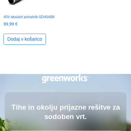
40V aksialni puhalnik GD40ABII
99,99
€
Dodaj v košarico
Tihe in okolju prijazne rešitve
za
sodoben vrt.