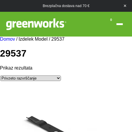
×
Brezplačna dostava nad 70 €
0
Domov
/ Izdelek Model / 29537
29537
Prikaz rezultata