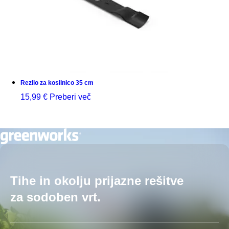
Rezilo za kosilnico 35 cm
15,99
€
Preberi več
Tihe in okolju prijazne rešitve
za sodoben vrt.