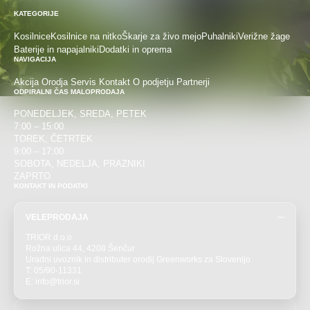
KATEGORIJE
Kosilnice
Kosilnice na nitko
Škarje za živo mejo
Puhalniki
Verižne žage
Baterije in napajalniki
Dodatki in oprema
NAVIGACIJA
Akcija
Orodja
Servis
Kontakt
O podjetju
Partnerji
ODPIRALNI ČAS MALOPRODAJA
PONEDELJEK, SREDA, PETEK
7:00 – 15:00
TOREK, ČETRTEK
9:00 – 17:00
SOBOTA, NEDELJA, PRAZNIKI
ZAPRTO
KONTAKT IN PODATKI
VELEPRODAJA
TRIOR d.o.o
Rožna ulica 44, 4208 Šenčur
Uradni uvoznik in distributer orodij Greenworks za Slovenijo
T: 05/90-11331
E: info@trior.si