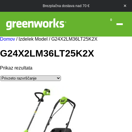
×
Brezplačna dostava nad 70 €
0
Domov
/ Izdelek Model / G24X2LM36LT25K2X
G24X2LM36LT25K2X
Prikaz rezultata