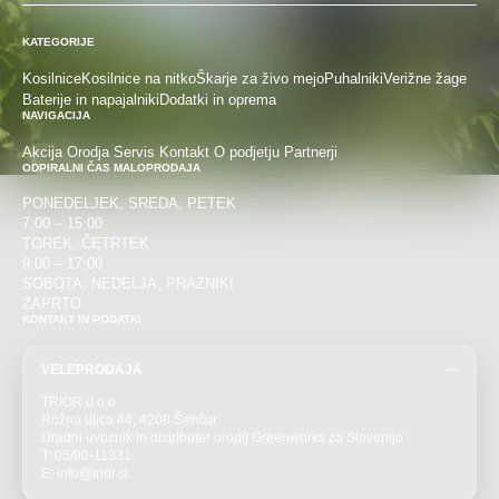
KATEGORIJE
Kosilnice
Kosilnice na nitko
Škarje za živo mejo
Puhalniki
Verižne žage
Baterije in napajalniki
Dodatki in oprema
NAVIGACIJA
Akcija
Orodja
Servis
Kontakt
O podjetju
Partnerji
ODPIRALNI ČAS MALOPRODAJA
PONEDELJEK, SREDA, PETEK
7:00 – 15:00
TOREK, ČETRTEK
9:00 – 17:00
SOBOTA, NEDELJA, PRAZNIKI
ZAPRTO
KONTAKT IN PODATKI
VELEPRODAJA
TRIOR d.o.o
Rožna ulica 44, 4208 Šenčur
Uradni uvoznik in distributer orodij Greenworks za Slovenijo
T: 05/90-11331
E: info@trior.si