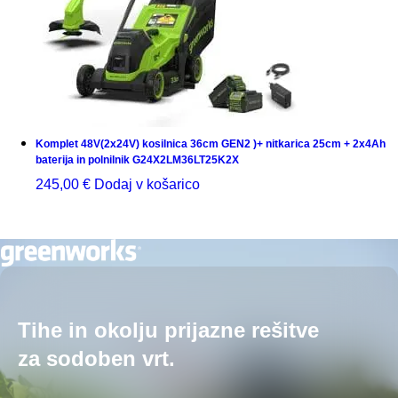
Komplet 48V(2x24V) kosilnica 36cm GEN2 )+ nitkarica 25cm + 2x4Ah
baterija in polnilnik G24X2LM36LT25K2X
245,00
€
Dodaj v košarico
Tihe in okolju prijazne rešitve
za sodoben vrt.