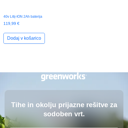
40v Litij-ION 2Ah baterija
119,99
€
Dodaj v košarico
Tihe in okolju prijazne rešitve
za
sodoben vrt.