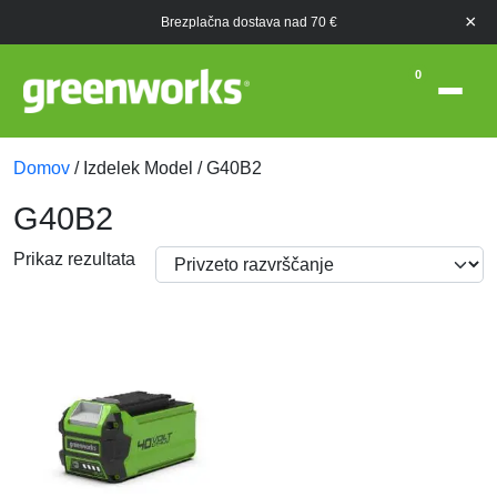
×
Brezplačna dostava nad 70 €
0
Domov
/ Izdelek Model / G40B2
G40B2
Prikaz rezultata