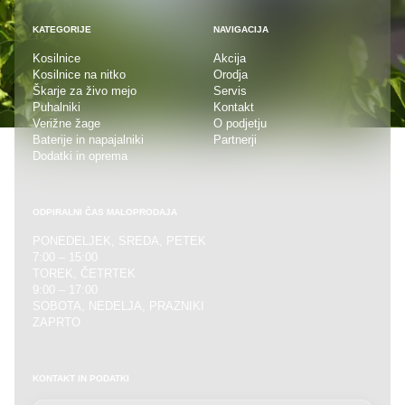
KATEGORIJE
NAVIGACIJA
Kosilnice
Akcija
Kosilnice na nitko
Orodja
Škarje za živo mejo
Servis
Puhalniki
Kontakt
Verižne žage
O podjetju
Baterije in napajalniki
Partnerji
Dodatki in oprema
ODPIRALNI ČAS MALOPRODAJA
PONEDELJEK, SREDA, PETEK
7:00 – 15:00
TOREK, ČETRTEK
9:00 – 17:00
SOBOTA, NEDELJA, PRAZNIKI
ZAPRTO
KONTAKT IN PODATKI