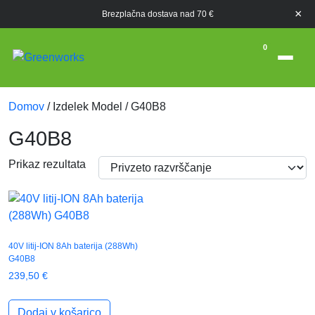
×
Brezplačna dostava nad 70 €
0
Domov
/ Izdelek Model / G40B8
G40B8
Prikaz rezultata
40V litij-ION 8Ah baterija (288Wh)
G40B8
239,50
€
Dodaj v košarico