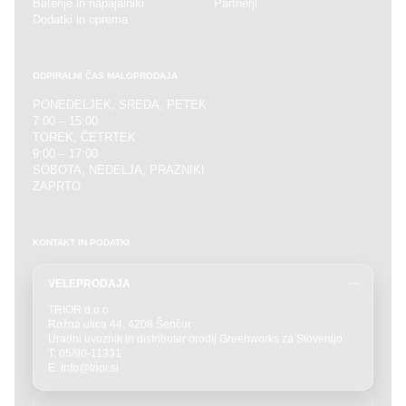
Baterije in napajalniki
Partnerji
Dodatki in oprema
ODPIRALNI ČAS MALOPRODAJA
PONEDELJEK, SREDA, PETEK
7:00 – 15:00
TOREK, ČETRTEK
9:00 – 17:00
SOBOTA, NEDELJA, PRAZNIKI
ZAPRTO
KONTAKT IN PODATKI
VELEPRODAJA
TRIOR d.o.o
Rožna ulica 44, 4208 Šenčur
Uradni uvoznik in distributer orodij Greenworks za Slovenijo
T: 05/90-11331
E: info@trior.si