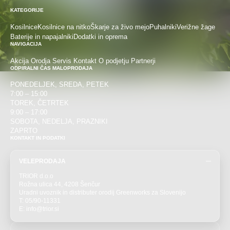
KATEGORIJE
Kosilnice
Kosilnice na nitko
Škarje za živo mejo
Puhalniki
Verižne žage
Baterije in napajalniki
Dodatki in oprema
NAVIGACIJA
Akcija
Orodja
Servis
Kontakt
O podjetju
Partnerji
ODPIRALNI ČAS MALOPRODAJA
PONEDELJEK, SREDA, PETEK
7:00 – 15:00
TOREK, ČETRTEK
9:00 – 17:00
SOBOTA, NEDELJA, PRAZNIKI
ZAPRTO
KONTAKT IN PODATKI
VELEPRODAJA
TRIOR d.o.o
Rožna ulica 44, 4208 Šenčur
Uradni uvoznik in distributer orodij Greenworks za Slovenijo
T: 05/90-11331
E: info@trior.si