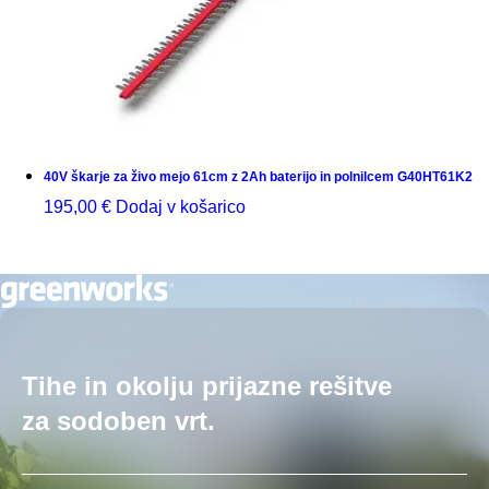
40V škarje za živo mejo 61cm z 2Ah baterijo in polnilcem G40HT61K2
195,00
€
Dodaj v košarico
Tihe in okolju prijazne rešitve
za sodoben vrt.