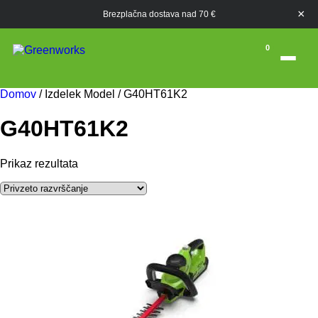
×
Brezplačna dostava nad 70 €
0
Domov
/ Izdelek Model / G40HT61K2
G40HT61K2
Prikaz rezultata