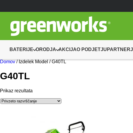
BATERIJE
ORODJA
AKCIJA
O PODJETJU
PARTNERJ
Domov
/ Izdelek Model / G40TL
G40TL
Prikaz rezultata