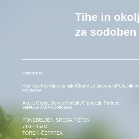
Tihe in okol
za sodoben 
KATEGORIJE
Kosilnice
Kosilnice na nitko
Škarje za živo mejo
Puhalniki
Ve
NAVIGACIJA
Akcija
Orodja
Servis
Kontakt
O podjetju
Partnerji
ODPIRALNI ČAS MALOPRODAJA
PONEDELJEK, SREDA, PETEK
7:00 – 15:00
TOREK, ČETRTEK