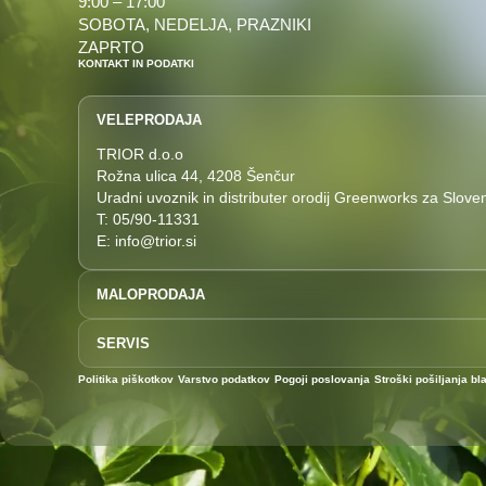
9:00 – 17:00
SOBOTA, NEDELJA, PRAZNIKI
ZAPRTO
KONTAKT IN PODATKI
VELEPRODAJA
TRIOR d.o.o
Rožna ulica 44, 4208 Šenčur
Uradni uvoznik in distributer orodij Greenworks za Sloven
T: 05/90-11331
E: info@trior.si
MALOPRODAJA
T: 04/292-7727
SERVIS
E: prodaja@akucenter.eu
Akucenter Uroš Perčič s.p.
T: 04 292 7727
Politika piškotkov
Varstvo podatkov
Pogoji poslovanja
Stroški pošiljanja bl
Rožna ulica 44
E: servis@akucenter.eu
4208 Šenčur