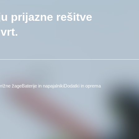
ju prijazne rešitve
vrt.
rižne žage
Baterije in napajalniki
Dodatki in oprema