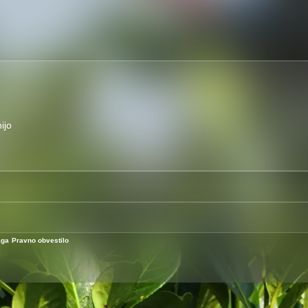
ijo
aga
Pravno obvestilo