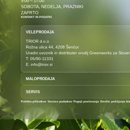
9:00 – 17:00
SOBOTA, NEDELJA, PRAZNIKI
ZAPRTO
KONTAKT IN PODATKI
VELEPRODAJA
TRIOR d.o.o
Rožna ulica 44, 4208 Šenčur
Uradni uvoznik in distributer orodij Greenworks za Sloven
T: 05/90-11331
E: info@trior.si
MALOPRODAJA
T: 04/292-7727
SERVIS
E: prodaja@akucenter.eu
Akucenter Uroš Perčič s.p.
T: 04 292 7727
Politika piškotkov
Varstvo podatkov
Pogoji poslovanja
Stroški pošiljanja bl
Rožna ulica 44
E: servis@akucenter.eu
4208 Šenčur