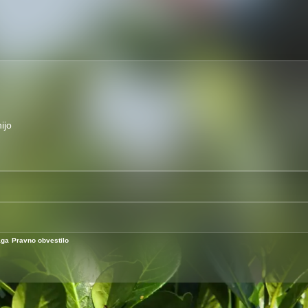
ijo
aga
Pravno obvestilo