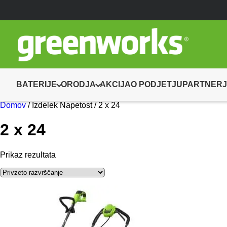
BATERIJE
ORODJA
AKCIJA
O PODJETJU
PARTNERJ
Domov
/ Izdelek Napetost / 2 x 24
2 x 24
Prikaz rezultata