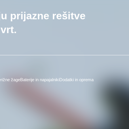
ju prijazne rešitve
vrt.
rižne žage
Baterije in napajalniki
Dodatki in oprema