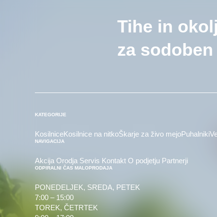
Tihe in okol
za sodoben 
KATEGORIJE
Kosilnice
Kosilnice na nitko
Škarje za živo mejo
Puhalniki
Ve
NAVIGACIJA
Akcija
Orodja
Servis
Kontakt
O podjetju
Partnerji
ODPIRALNI ČAS MALOPRODAJA
PONEDELJEK, SREDA, PETEK
7:00 – 15:00
TOREK, ČETRTEK