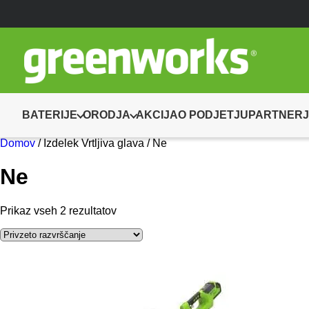
BATERIJE
ORODJA
AKCIJA
O PODJETJU
PARTNERJ
Domov
/ Izdelek Vrtljiva glava / Ne
Ne
Prikaz vseh 2 rezultatov