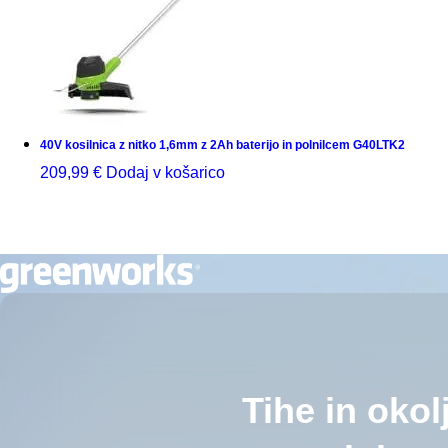
40V kosilnica z nitko 1,6mm z 2Ah baterijo in polnilcem G40LTK2
209,99
€
Dodaj v košarico
Tihe in okol