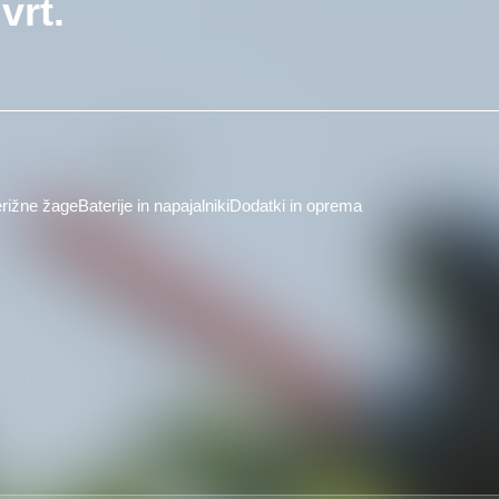
vrt.
rižne žage
Baterije in napajalniki
Dodatki in oprema