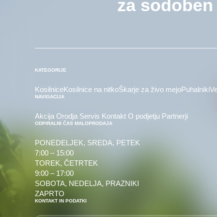
za sodoben 
KATEGORIJE
Kosilnice
Kosilnice na nitko
Škarje za živo mejo
Puhalniki
Ve
NAVIGACIJA
Akcija
Orodja
Servis
Kontakt
O podjetju
Partnerji
ODPIRALNI ČAS MALOPRODAJA
PONEDELJEK, SREDA, PETEK
7:00 – 15:00
TOREK, ČETRTEK
9:00 – 17:00
SOBOTA, NEDELJA, PRAZNIKI
ZAPRTO
KONTAKT IN PODATKI