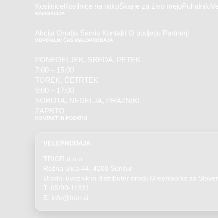
Kosilnice
Kosilnice na nitko
Škarje za živo mejo
Puhalniki
Ve
NAVIGACIJA
Akcija
Orodja
Servis
Kontakt
O podjetju
Partnerji
ODPIRALNI ČAS MALOPRODAJA
PONEDELJEK, SREDA, PETEK
7:00 – 15:00
TOREK, ČETRTEK
9:00 – 17:00
SOBOTA, NEDELJA, PRAZNIKI
ZAPRTO
KONTAKT IN PODATKI
VELEPRODAJA
TRIOR d.o.o
Rožna ulica 44, 4208 Šenčur
Uradni uvoznik in distributer orodij Greenworks za Sloven
T: 05/90-11331
E: info@trior.si