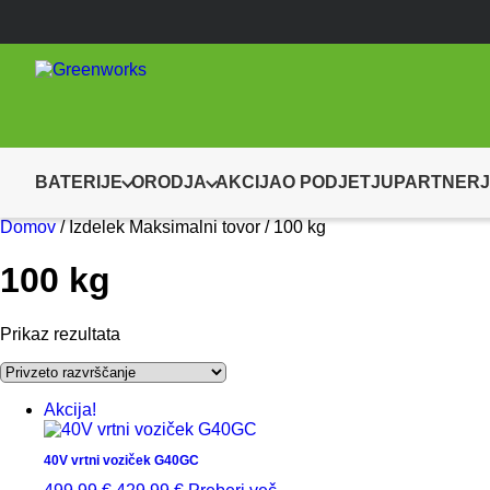
BATERIJE
ORODJA
AKCIJA
O PODJETJU
PARTNERJ
Domov
/ Izdelek Maksimalni tovor / 100 kg
100 kg
Prikaz rezultata
Akcija!
40V vrtni voziček G40GC
Izvirna
Trenutna