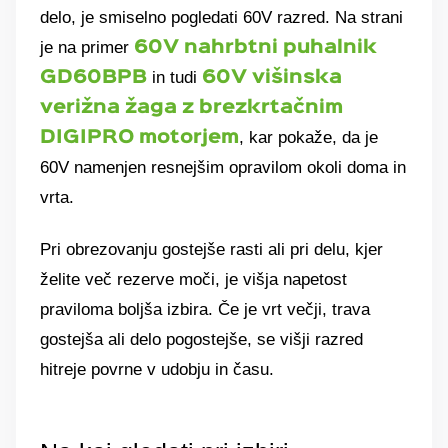
delo, je smiselno pogledati 60V razred. Na strani
je na primer
60V nahrbtni puhalnik
in tudi
GD60BPB
60V višinska
verižna žaga z brezkrtačnim
, kar pokaže, da je
DIGIPRO motorjem
60V namenjen resnejšim opravilom okoli doma in
vrta.
Pri obrezovanju gostejše rasti ali pri delu, kjer
želite več rezerve moči, je višja napetost
praviloma boljša izbira. Če je vrt večji, trava
gostejša ali delo pogostejše, se višji razred
hitreje povrne v udobju in času.