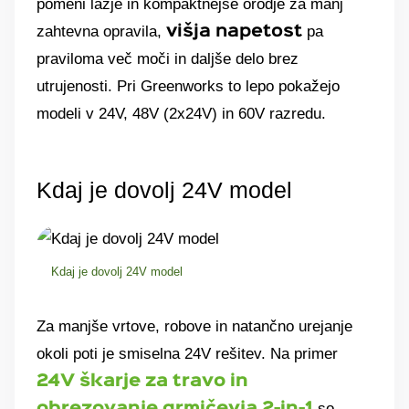
pomeni lažje in kompaktnejše orodje za manj
zahtevna opravila,
pa
višja napetost
praviloma več moči in daljše delo brez
utrujenosti. Pri Greenworks to lepo pokažejo
modeli v 24V, 48V (2x24V) in 60V razredu.
Kdaj je dovolj 24V model
Kdaj je dovolj 24V model
Za manjše vrtove, robove in natančno urejanje
okoli poti je smiselna 24V rešitev. Na primer
24V škarje za travo in
so
obrezovanje grmičevja 2-in-1