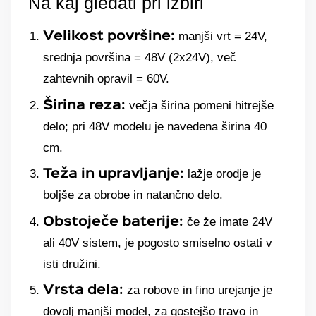
Na kaj gledati pri izbiri
manjši vrt = 24V,
Velikost površine:
srednja površina = 48V (2x24V), več
zahtevnih opravil = 60V.
večja širina pomeni hitrejše
Širina reza:
delo; pri 48V modelu je navedena širina 40
cm.
lažje orodje je
Teža in upravljanje:
boljše za obrobe in natančno delo.
če že imate 24V
Obstoječe baterije:
ali 40V sistem, je pogosto smiselno ostati v
isti družini.
za robove in fino urejanje je
Vrsta dela:
dovolj manjši model, za gostejšo travo in