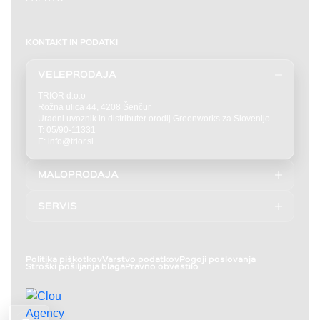
KONTAKT IN PODATKI
VELEPRODAJA
TRIOR d.o.o
Rožna ulica 44, 4208 Šenčur
Uradni uvoznik in distributer orodij Greenworks za Slovenijo
T: 05/90-11331
E: info@trior.si
MALOPRODAJA
T: 04/292-7727
E: prodaja@akucenter.eu
SERVIS
Akucenter Uroš Perčič s.p.
T: 04 292 7727
Rožna ulica 44
E: servis@akucenter.eu
4208 Šenčur
Politika piškotkov
Varstvo podatkov
Pogoji poslovanja
Stroški pošiljanja blaga
Pravno obvestilo