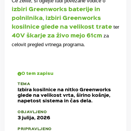
Če želite, si oglejte tudi povezane vodiče o
izbiri Greenworks baterije in
,
polnilnika
izbiri Greenworks
ter
kosilnice glede na velikost trate
za
40V škarje za živo mejo 61cm
celovit pregled vrtnega programa.
O tem zapisu
TEMA
Izbira kosilnice na nitko Greenworks
glede na velikost vrta, širino košnje,
napetost sistema in čas dela.
OBJAVLJENO
3 julija, 2026
PRIPRAVLJENO