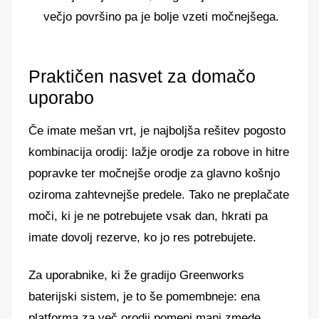
večjo površino pa je bolje vzeti močnejšega.
Praktičen nasvet za domačo
uporabo
Če imate mešan vrt, je najboljša rešitev pogosto
kombinacija orodij: lažje orodje za robove in hitre
popravke ter močnejše orodje za glavno košnjo
oziroma zahtevnejše predele. Tako ne preplačate
moči, ki je ne potrebujete vsak dan, hkrati pa
imate dovolj rezerve, ko jo res potrebujete.
Za uporabnike, ki že gradijo Greenworks
baterijski sistem, je to še pomembneje: ena
platforma za več orodij pomeni manj zmede,