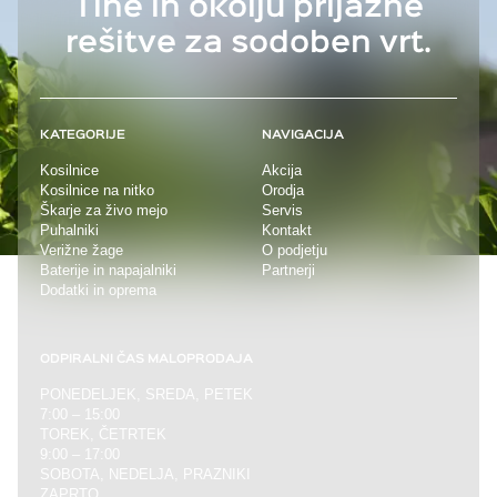
Tihe in okolju prijazne
rešitve
za sodoben vrt.
KATEGORIJE
NAVIGACIJA
Kosilnice
Akcija
Kosilnice na nitko
Orodja
Škarje za živo mejo
Servis
Puhalniki
Kontakt
Verižne žage
O podjetju
Baterije in napajalniki
Partnerji
Dodatki in oprema
ODPIRALNI ČAS MALOPRODAJA
PONEDELJEK, SREDA, PETEK
7:00 – 15:00
TOREK, ČETRTEK
9:00 – 17:00
SOBOTA, NEDELJA, PRAZNIKI
ZAPRTO