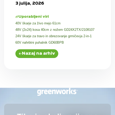
3 julija, 2026
Uporabljeni viri
40V škarje za živo mejo 61cm
48V (2x24) kosa 40cm z nožem GD24X2TX/2108107
24V škarje za travo in obrezovanje grmičevja 2-in-1
60V nahrbtni puhalnik GD60BPB
Nazaj na arhiv